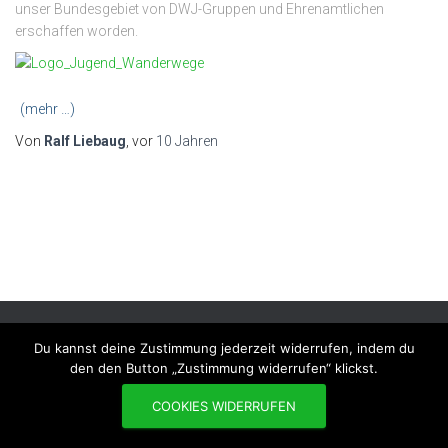
unser Bundesgebiet von DWJ-Gruppen und Ehrenamtlichen
erschaffen worden.
(mehr …)
Von
Ralf Liebaug
, vor
10 Jahren
Du kannst deine Zustimmung jederzeit widerrufen, indem du
DATENSCHUTZERKLÄRUNG
IMPRESSUM
KONTAKT
den den Button „Zustimmung widerrufen“ klickst.
Hestia | Entwickelt von
ThemeIsle
COOKIES WIDERRUFEN