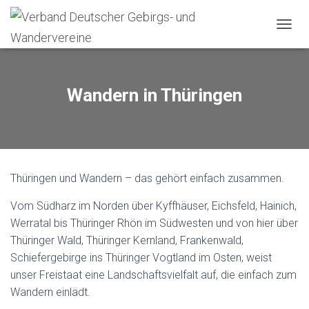
N
A
V
I
G
Wandern in Thüringen
A
T
I
O
N
U
Thüringen und Wandern – das gehört einfach zusammen.
M
S
Vom Südharz im Norden über Kyffhäuser, Eichsfeld, Hainich,
C
H
Werratal bis Thüringer Rhön im Südwesten und von hier über
A
Thüringer Wald, Thüringer Kernland, Frankenwald,
L
Schiefergebirge ins Thüringer Vogtland im Osten, weist
T
E
unser Freistaat eine Landschaftsvielfalt auf, die einfach zum
N
Wandern einlädt.