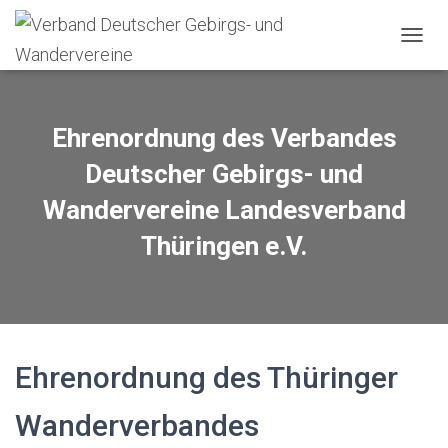
N
A
V
I
G
Ehrenordnung des Verbandes
A
T
Deutscher Gebirgs- und
I
Wandervereine Landesverband
O
N
Thüringen e.V.
U
M
S
C
H
A
L
Ehrenordnung des Thüringer
T
E
N
Wanderverbandes