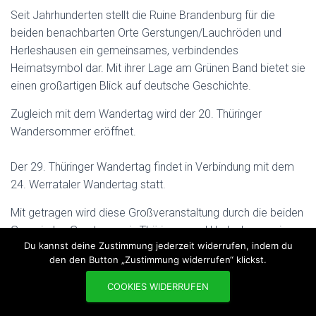
Seit Jahrhunderten stellt die Ruine Brandenburg für die
beiden benachbarten Orte Gerstungen/Lauchröden und
Herleshausen ein gemeinsames, verbindendes
Heimatsymbol dar. Mit ihrer Lage am Grünen Band bietet sie
einen großartigen Blick auf deutsche Geschichte.
Zugleich mit dem Wandertag wird der 20. Thüringer
Wandersommer eröffnet.
Der 29. Thüringer Wandertag findet in Verbindung mit dem
24. Werrataler Wandertag statt.
Mit getragen wird diese Großveranstaltung durch die beiden
Gemeinden Gerstungen in Thüringen und Herleshausen in
Du kannst deine Zustimmung jederzeit widerrufen, indem du
Hessen.
den den Button „Zustimmung widerrufen“ klickst.
Die Organisatoren laden an diesem Tag ein zu 10
COOKIES WIDERRUFEN
„grenzenlosen“ Wandertouren am Nationalen
Naturmonument Grünes Band auf den Spuren der Zeugen