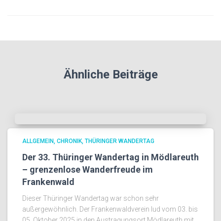
Ähnliche Beiträge
ALLGEMEIN
CHRONIK
THÜRINGER WANDERTAG
Der 33. Thüringer Wandertag in Mödlareuth
– grenzenlose Wanderfreude im
Frankenwald
Dieser Thüringer Wandertag war schon sehr
außergewöhnlich. Der Frankenwaldverein lud vom 03. bis
05. Oktober 2025 in den Austragungsort Mödlareuth mit