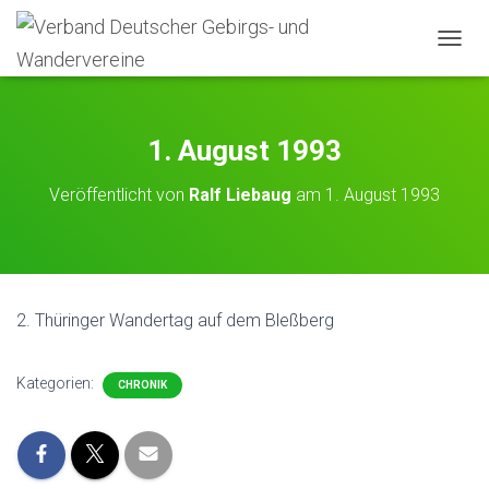
N
A
V
I
G
1. August 1993
A
T
Veröffentlicht von
Ralf Liebaug
am
1. August 1993
I
O
N
U
M
S
2. Thüringer Wandertag auf dem Bleßberg
C
H
A
Kategorien:
CHRONIK
L
T
E
N